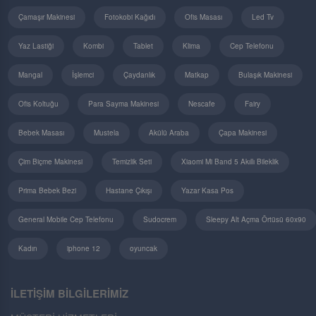
Çamaşır Makinesi
Fotokobi Kağıdı
Ofis Masası
Led Tv
Yaz Lastiği
Kombi
Tablet
Klima
Cep Telefonu
Mangal
İşlemci
Çaydanlık
Matkap
Bulaşık Makinesi
Ofis Koltuğu
Para Sayma Makinesi
Nescafe
Fairy
Bebek Masası
Mustela
Akülü Araba
Çapa Makinesi
Çim Biçme Makinesi
Temizlik Seti
Xiaomi Mi Band 5 Akıllı Bileklik
Prima Bebek Bezi
Hastane Çıkışı
Yazar Kasa Pos
General Mobile Cep Telefonu
Sudocrem
Sleepy Alt Açma Örtüsü 60x90
Kadın
iphone 12
oyuncak
İLETİŞİM BİLGİLERİMİZ