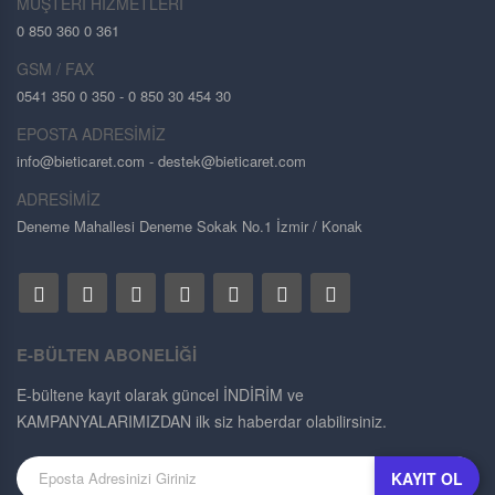
MÜŞTERİ HİZMETLERİ
0 850 360 0 361
GSM / FAX
0541 350 0 350 - 0 850 30 454 30
EPOSTA ADRESİMİZ
info@bieticaret.com
- destek@bieticaret.com
ADRESİMİZ
Deneme Mahallesi Deneme Sokak No.1 İzmir / Konak
E-BÜLTEN ABONELİĞİ
E-bültene kayıt olarak güncel İNDİRİM ve
KAMPANYALARIMIZDAN ilk siz haberdar olabilirsiniz.
KAYIT OL