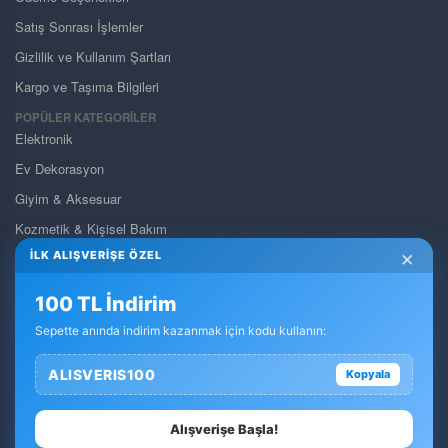
Satış Sonrası İşlemler
Gizlilik ve Kullanım Şartları
Kargo ve Taşıma Bilgileri
POPÜLER KATEGORİLER
Elektronik
Ev Dekorasyon
Giyim & Aksesuar
Kozmetik & Kişisel Bakım
×
İLK ALIŞVERİŞE ÖZEL
Pet Shop
Takı & Gözlük & Saat
100 TL İndirim
Yapı Market & Bahçe
Sepette anında indirim kazanmak için kodu kullanın:
Otomobil & Motosiklet
ALISVERIS100
Kopyala
Anne & Bebek & Oyuncak
Dolar Ürün Kategorisi
Alışverişe Başla!