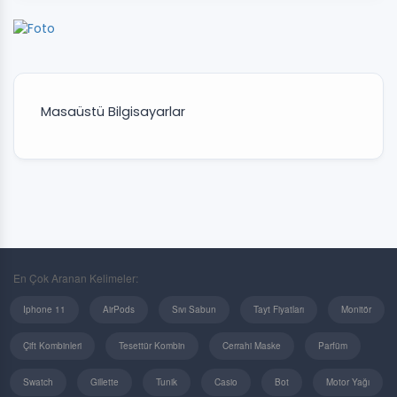
Masaüstü Bilgisayarlar
En Çok Aranan Kelimeler:
Iphone 11
AirPods
Sıvı Sabun
Tayt Fiyatları
Monitör
Çift Kombinleri
Tesettür Kombin
Cerrahi Maske
Parfüm
Swatch
Gillette
Tunik
Casio
Bot
Motor Yağı