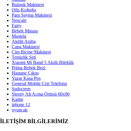
Bulaşık Makinesi
El Aletleri
Ofis Koltuğu
Para Sayma Makinesi
Nescafe
Aydınlatma
Fairy
Bebek Masası
Elektrik ve Tesisat Malzemeleri
Mustela
Akülü Araba
Banyo Ve Mutfak Vitrifiye
Çapa Makinesi
Çim Biçme Makinesi
Temizlik Seti
Banyo Ürünleri
Xiaomi Mi Band 5 Akıllı Bileklik
Prima Bebek Bezi
Hırdavat Ürünleri
Hastane Çıkışı
Yazar Kasa Pos
Güvenlik Ürünleri
General Mobile Cep Telefonu
Sudocrem
Sleepy Alt Açma Örtüsü 60x90
Boya ve Boya Malzemeleri
Kadın
iphone 12
Otomobil & Motosiklet
oyuncak
İLETİŞİM BİLGİLERİMİZ
Oto Aksesuar