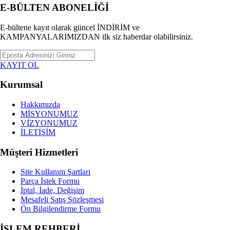
E-BÜLTEN ABONELİĞİ
Bebek Odası & Mobilya
E-bültene kayıt olarak güncel İNDİRİM ve
Beslenme Gereçleri
KAMPANYALARIMIZDAN ilk siz haberdar olabilirsiniz.
Kanguru ve Taşıma Ürünleri
KAYIT OL
Bebek Bakım Çantası
Kurumsal
Bebek Banyo ve Tuvalet Eğitimi
Hakkımızda
MİSYONUMUZ
VİZYONUMUZ
Bebek Arabaları ve Aksesuarları
İLETİŞİM
Bebek Bakım ve Sağlık
Müşteri Hizmetleri
Dolar Ürün Kategorisi
Site Kullanım Şartları
Parça İstek Formu
TÜM KATEGORILERIMIZ
İptal, İade, Değişim
Mesafeli Satış Sözleşmesi
Ön Bilgilendirme Formu
İŞLEM REHBERİ