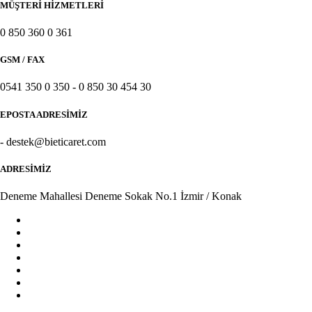
MÜŞTERİ HİZMETLERİ
Oto Lastik Ve Jant
0 850 360 0 361
Motosiklet, Utv Ve Atv
GSM / FAX
Anne & Bebek & Oyuncak
0541 350 0 350 - 0 850 30 454 30
Hamilelik ve Annelik
EPOSTA ADRESİMİZ
Bebek Oyuncak
- destek@bieticaret.com
Oto Koltuğu & Ana Kucağı
ADRESİMİZ
Bebek Bezi & Islak Mendil
Deneme Mahallesi Deneme Sokak No.1 İzmir / Konak
Bebek Giyim
Bebek Güvenliği
Bebek Maması
Biberon, Emzik ve Aksesuarları