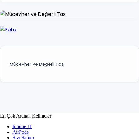
Bavul & Valiz
Kozmetik & Kişisel Bakım
Kozmetik
Kişisel Bakım
Sağlık
Mücevher ve Değerli Taş
Pet Shop
Köpek
Kedi
Balık
En Çok Aranan Kelimeler:
Iphone 11
Hamster & Tavşan
AirPods
Sıvı Sabun