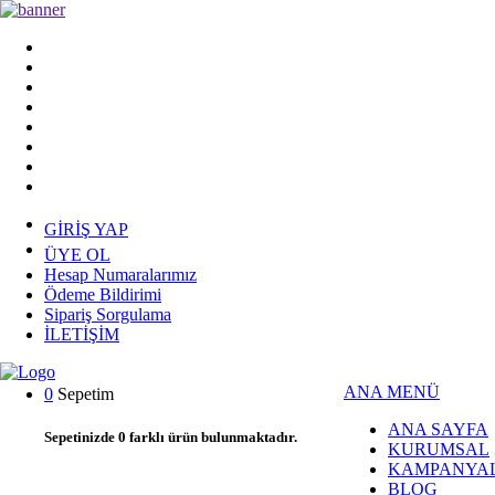
GİRİŞ YAP
ÜYE OL
Hesap Numaralarımız
Ödeme Bildirimi
Sipariş Sorgulama
İLETİŞİM
ANA MENÜ
0
Sepetim
ANA SAYFA
Sepetinizde
0
farklı ürün bulunmaktadır.
KURUMSAL
KAMPANYA
BLOG