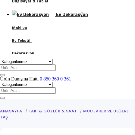
Bilgisayar & Tablet
Ev Dekorasyon
Mobilya
Ev Tekstili
Dekorasyon
Banyo
Giyim & Aksesuar
Ürün Danışma Hattı
0 850 360 0 361
Kadın
Mücevher ve Değerli Taş
Erkek
ANASAYFA
/
TAKI & GÖZLÜK & SAAT
/
MÜCEVHER VE DEĞERLI
TAŞ
Çocuk Giyim Ürünleri ve Kıyafetleri
Ayakkabı Bakım Koruma Malzemeleri