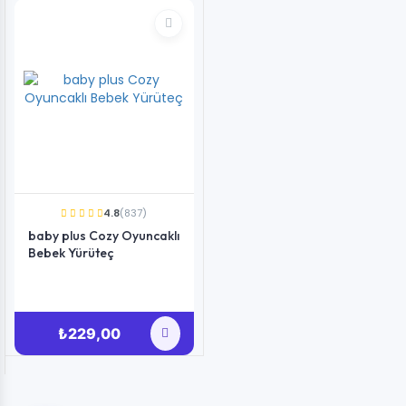
4.8
(837)
baby plus Cozy Oyuncaklı
Bebek Yürüteç
₺229,00