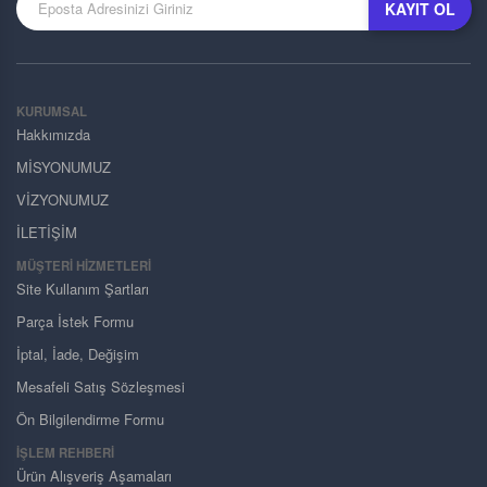
KAYIT OL
KURUMSAL
Hakkımızda
MİSYONUMUZ
VİZYONUMUZ
İLETİŞİM
MÜŞTERI HIZMETLERI
Site Kullanım Şartları
Parça İstek Formu
İptal, İade, Değişim
Mesafeli Satış Sözleşmesi
Ön Bilgilendirme Formu
İŞLEM REHBERİ
Ürün Alışveriş Aşamaları