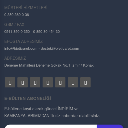
MÜŞTERİ HİZMETLERİ
0 850 360 0 361
GSM / FAX
0541 350 0 350 - 0 850 30 454 30
EPOSTA ADRESİMİZ
info@bieticaret.com
- destek@bieticaret.com
ADRESİMİZ
Deneme Mahallesi Deneme Sokak No.1 İzmir / Konak
E-BÜLTEN ABONELİĞİ
E-bültene kayıt olarak güncel İNDİRİM ve
KAMPANYALARIMIZDAN ilk siz haberdar olabilirsiniz.