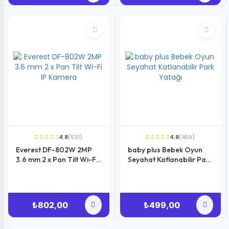
4.8
(531)
4.8
(459)
Everest DF-802W 2MP
baby plus Bebek Oyun
3.6 mm 2 x Pan Tilt Wi-Fi
Seyahat Katlanabilir Park
IP Kamera
Yatağı
₺802,00
₺499,00