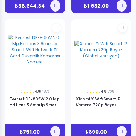
₺38.644,34
₺1.632,00
4.8
(487)
4.8
(708)
Everest DF-805W 2.0 Mp
Xiaomi Yi Wifi Smart IP
Hd Lens 3.6mm Ip Smart
Kamera 720p Beyaz
Wifi Network Tf Card
(Global Versiyon)
Güvenlik Kamerası
Yoosee
₺751,00
₺890,00