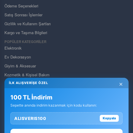
Ödeme Seçenekleri
Satış Sonrası İşlemler
Gizlilik ve Kullanım Şartları
Kargo ve Taşıma Bilgileri
POPÜLER KATEGORİLER
Elektronik
Ev Dekorasyon
Giyim & Aksesuar
Kozmetik & Kişisel Bakım
×
İLK ALIŞVERİŞE ÖZEL
Pet Shop
Takı & Gözlük & Saat
100 TL İndirim
Yapı Market & Bahçe
Sepette anında indirim kazanmak için kodu kullanın:
Otomobil & Motosiklet
ALISVERIS100
Kopyala
Anne & Bebek & Oyuncak
Dolar Ürün Kategorisi