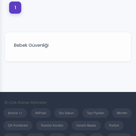
1
Bebek Güvenliği
En Çok Aranan Kelimeler:
Iphone 11
AirPods
Sıvı Sabun
Tayt Fiyatları
Monitör
Çift Kombinleri
Tesettür Kombin
Cerrahi Maske
Parfüm