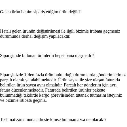
Bebek Odası & Mobilya
Gelen ürün benim sipariş ettiğim ürün değil ?
Beslenme Gereçleri
Hatalı gelen ürünün değiştirilmesi ile ilgili bizimle irtibata geçmeniz
Kanguru ve Taşıma Ürünleri
durumunda derhal değişim yapılacaktır.
Bebek Bakım Çantası
Siparişimde bulunan ürünlerin hepsi bana ulaşmadı ?
Bebek Banyo ve Tuvalet Eğitimi
Bebek Arabaları ve Aksesuarları
Siparişinizde 1´den fazla ürün bulunduğu durumlarda gönderimlerimiz
parçalı olarak yapılabilmektedir. Ürün sayısı ile size ulaşan faturada
Bebek Bakım ve Sağlık
belirtilen ürün sayısı aynı olmalıdır. Parçalı her gönderim için ayrı
fatura düzenlenmektedir. Faturada belirtilen ürünler pakette
Dolar Ürün Kategorisi
bulunmadığı takdirde kargo görevlisinden tutanak tutmasını isteyiniz
ve bizimle irtibata geçiniz.
TÜM KATEGORILERIMIZ
Teslimat zamanında adreste kimse bulunamazsa ne olacak ?