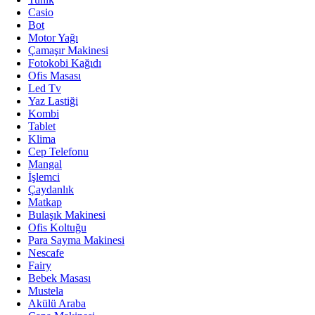
Casio
Bot
Motor Yağı
Çamaşır Makinesi
Fotokobi Kağıdı
Ofis Masası
Led Tv
Yaz Lastiği
Kombi
Tablet
Klima
Cep Telefonu
Mangal
İşlemci
Çaydanlık
Matkap
Bulaşık Makinesi
Ofis Koltuğu
Para Sayma Makinesi
Nescafe
Fairy
Bebek Masası
Mustela
Akülü Araba