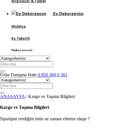
Bilgisayar & Tablet
Ev Dekorasyon
Mobilya
Ev Tekstili
Dekorasyon
Banyo
Giyim & Aksesuar
Ürün Danışma Hattı
0 850 360 0 361
Kadın
ANASAYFA
/
Kargo ve Taşıma Bilgileri
Erkek
Kargo ve Taşıma Bilgileri
Çocuk Giyim Ürünleri ve Kıyafetleri
Siparişini verdiğim ürün ne zaman elimize ulaşır ?
Ayakkabı Bakım Koruma Malzemeleri