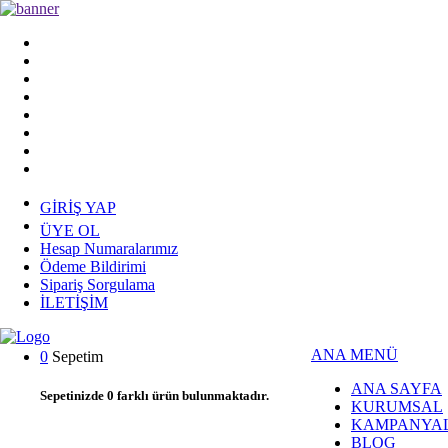
GİRİŞ YAP
ÜYE OL
Hesap Numaralarımız
Ödeme Bildirimi
Sipariş Sorgulama
İLETİŞİM
ANA MENÜ
0
Sepetim
ANA SAYFA
Sepetinizde
0
farklı ürün bulunmaktadır.
KURUMSAL
KAMPANYA
BLOG