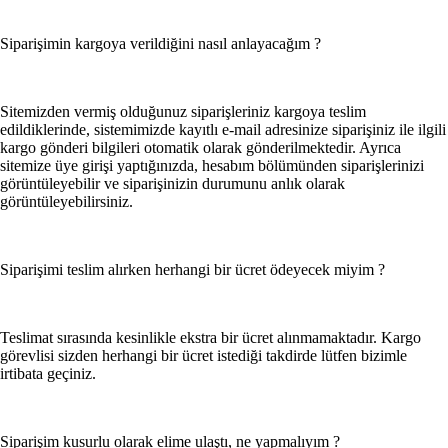
Kaplumbağa
Siparişimin kargoya verildiğini nasıl anlayacağım ?
Kuş
Takı & Gözlük & Saat
Sitemizden vermiş olduğunuz siparişleriniz kargoya teslim
edildiklerinde, sistemimizde kayıtlı e-mail adresinize siparişiniz ile ilgili
Takı
kargo gönderi bilgileri otomatik olarak gönderilmektedir. Ayrıca
sitemize üye girişi yaptığınızda, hesabım bölümünden siparişlerinizi
Mücevher ve Değerli Taş
görüntüleyebilir ve siparişinizin durumunu anlık olarak
görüntüleyebilirsiniz.
Saat
Gözlük
Siparişimi teslim alırken herhangi bir ücret ödeyecek miyim ?
Ziynet ve Külçe Altın
Teslimat sırasında kesinlikle ekstra bir ücret alınmamaktadır. Kargo
Gümüş
görevlisi sizden herhangi bir ücret istediği takdirde lütfen bizimle
irtibata geçiniz.
Yapı Market & Bahçe
Elektrikli El Aletleri
Siparişim kusurlu olarak elime ulaştı, ne yapmalıyım ?