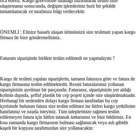
rica ederiz. Kargo görevlisine tutanağı hazırlatarak ürünü bize
Oto Lastik Ve Jant
ulaştırmanız sonucunda, değişim işlemleriniz hızlı bir şekilde
tamamlanacak ve tarafınıza bilgi verilecektir.
Motosiklet, Utv Ve Atv
Anne & Bebek & Oyuncak
ÖNEMLİ : Elinize hasarlı ulaşan ürününüzü size teslimatı yapan kargo
firması ile bize göndermelisiniz.
Hamilelik ve Annelik
Bebek Oyuncak
Faturam siparişimle birlikte teslim edilmedi ne yapmalıyım ?
Oto Koltuğu & Ana Kucağı
Kargo ile teslimi yapılan siparişlerin, tamamı faturaya göre ve fatura ile
Bebek Bezi & Islak Mendil
kargo firmasına teslim edilmektedir. Resmi faturalarımız yollanan
siparişinizin ayrılmaz bir parçasıdır. Faturanız, siparişinizin yer aldığı
Bebek Giyim
kolinin dışında, şeffaf plastik bir cep poşeti içinde size ulaştırılmaktadır.
Herhangi bir nedenden dolayı kargo firması tarafından bu cep
içerisinde bulunan fatura size teslim edilmez ise lütfen kargo yetkilisine
Bebek Güvenliği
hatırlatınız ve ısrarla isteyiniz. Tüm taleplerinize rağmen teslim
edilemeyen fatura için lütfen tutanak tutturunuz ve bize bildiriniz. En
Bebek Maması
kısa zamanda kargo firmasının bulması sağlanacak veya aslı gibidir
kaşeli bir kopyası tarafımızdan size yollanacaktır.
Biberon, Emzik ve Aksesuarları