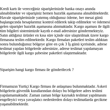
Bavul & Valiz
Kredi kartı ile vereceğiniz siparişlerinizde banka onayı anında
alınabilmekte ve siparişiniz hemen hazırlık aşamasına alınabilmektedir.
Kozmetik & Kişisel Bakım
Havale siparişlerinizde yatırmış olduğunuz ödeme, her mesai günü
başlangıcında hesaplarımız kontrol edilerek takip edilmekte ve ödemesi
gelen siparişler hazırlık aşamasına alınmaktadır. Kargo aşaması ile ilgili
Kozmetik
tüm bilgileri sistemimizde kayıtlı e-mail adresinize göndermekteyiz.
Satın aldığınız ürünler en kısa süre içinde size ulaştırılmak üzere kargo
Kişisel Bakım
firmasına teslim edilmektedir. Kargo firmaları paketleri teslim aldıktan
sonra bulunduğunuz bölgeye göre en çok 3 İş günü içerisinde, adrese
teslimat yapılan bölgelerde adresinize, adrese teslimat yapılamayan
Sağlık
bölgelerde ilgili kargo şubesine paketleri ulaştırmaktadır.
Pet Shop
Siparişim hangi kargo firması ile gönderilecek ?
Köpek
Kedi
Firmamızın Yurtiçi Kargo firması ile anlaşması bulunmaktadır. Askeri
bölgelerin güvenlik kurallarından dolayı bu bölgelere adres teslimi
Balık
yapılamamaktadır. Zaman zaman bölge kaynaklı teslimat yapılmasını
engelleyici veya yavaşlatıcı nedenlerden dolayı teslimatlarda gecikme
Hamster & Tavşan
yaşanabilmektedir.