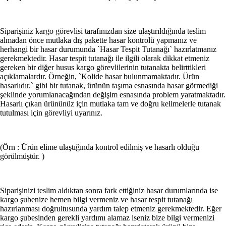
El Aletleri
Siparişiniz kargo görevlisi tarafınızdan size ulaştırıldığında teslim
Aydınlatma
almadan önce mutlaka dış pakette hasar kontrolü yapmanız ve
herhangi bir hasar durumunda `Hasar Tespit Tutanağı` hazırlatmanız
gerekmektedir. Hasar tespit tutanağı ile ilgili olarak dikkat etmeniz
Elektrik ve Tesisat Malzemeleri
gereken bir diğer husus kargo görevlilerinin tutanakta belirttikleri
açıklamalardır. Örneğin, `Kolide hasar bulunmamaktadır. Ürün
Banyo Ve Mutfak Vitrifiye
hasarlıdır.` gibi bir tutanak, ürünün taşıma esnasında hasar görmediği
şeklinde yorumlanacağından değişim esnasında problem yaratmaktadır.
Banyo Ürünleri
Hasarlı çıkan ürününüz için mutlaka tam ve doğru kelimelerle tutanak
tutulması için görevliyi uyarınız.
Hırdavat Ürünleri
Güvenlik Ürünleri
(Örn : Ürün elime ulaştığında kontrol edilmiş ve hasarlı olduğu
görülmüştür. )
Boya ve Boya Malzemeleri
Otomobil & Motosiklet
Siparişinizi teslim aldıktan sonra fark ettiğiniz hasar durumlarında ise
kargo şubenize hemen bilgi vermeniz ve hasar tespit tutanağı
hazırlanması doğrultusunda yardım talep etmeniz gerekmektedir. Eğer
Oto Aksesuar
kargo şubesinden gerekli yardımı alamaz iseniz bize bilgi vermenizi