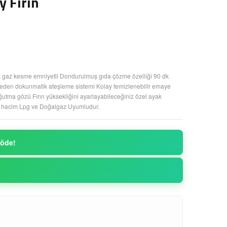
 Fırın
tik gaz kesme emniyetli Dondurulmuş gıda çözme özelliği 90 dk
den dokunmatik ateşleme sistemi Kolay temizlenebilir emaye
oğutma gözü Fırın yüksekliğini ayarlayabileceğiniz özel ayak
 iç hacim Lpg ve Doğalgaz Uyumludur.
 öde!