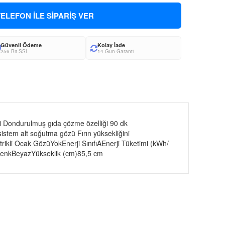
ELEFON İLE SİPARİŞ VER
Güvenli Ödeme
Kolay İade
256 Bit SSL
14 Gün Garanti
i Dondurulmuş gıda çözme özelliği 90 dk
stem alt soğutma gözü Fırın yüksekliğini
rikli Ocak GözüYokEnerji SınıfıAEnerji Tüketimi (kWh/
RenkBeyazYükseklik (cm)85,5 cm