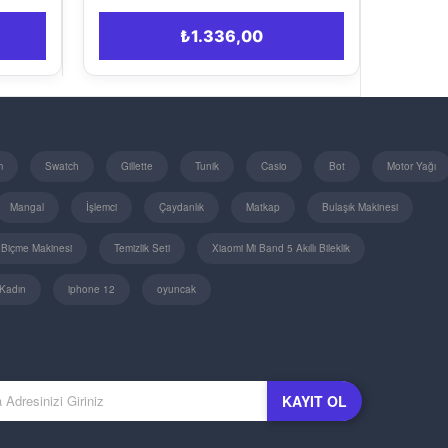
₺1.336,00
₺806,00
m
Swatch
Gillette
Tunik
Casio
Bot
Motor Yağı
Mangal
İşlemci
Çaydanlık
Matkap
Bulaşık Makinesi
 Biçme Makinesi
Temizlik Seti
Xiaomi Mi Band 5 Akıllı Bileklik
Kadın
iphone 12
oyuncak
KAYIT OL