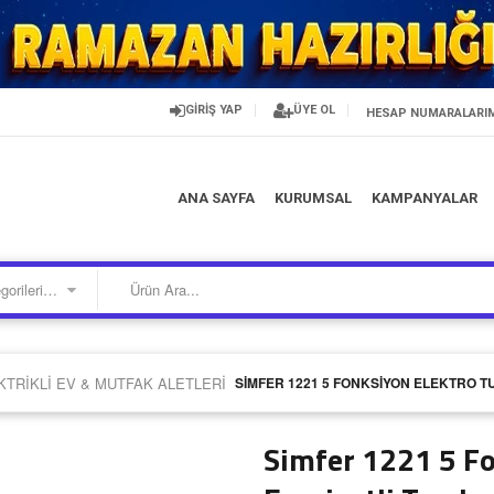
GİRİŞ YAP
ÜYE OL
HESAP NUMARALARI
ANA SAYFA
KURUMSAL
KAMPANYALAR
Kategorilerimiz
KTRIKLI EV & MUTFAK ALETLERI
/
SIMFER 1221 5 FONKSIYON ELEKTRO T
Simfer 1221 5 Fo