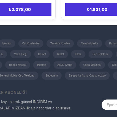
₺1.831,00
Monitör
Çift Kombinleri
Tesettür Kombin
Cerrahi Maske
Parfü
 Tv
Yaz Lastiği
Kombi
Tablet
Klima
Cep Telefonu
Bebek Masası
Mustela
Akülü Araba
Çapa Makinesi
Çim
General Mobile Cep Telefonu
Sudocrem
Sleepy Alt Açma Örtüsü 60x90
EN ABONELİĞİ
 kayıt olarak güncel İNDİRİM ve
ARIMIZDAN ilk siz haberdar olabilirsiniz.