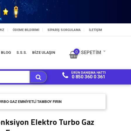
MIZ
ÖDEME BILDIRIMI
SIPARIŞ SORGULAMA
İLETİŞİM
0
SEPETIM
BLOG
S.S.S.
BİZE ULAŞIN
ÜRÜN DANIŞMA HATTI
0 850 360 0 361
URBO GAZ EMNIYETLI TAMBOY FIRIN
nksiyon Elektro Turbo Gaz