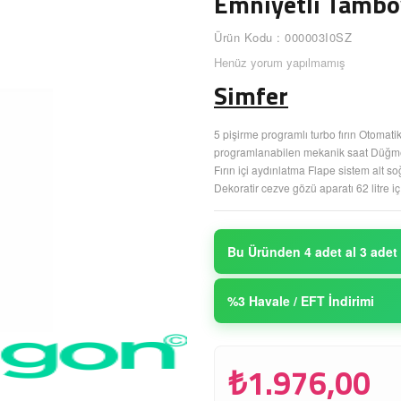
Emniyetli Tamboy
Ürün Kodu : 000003I0SZ
Henüz yorum yapılmamış
Simfer
5 pişirme programlı turbo fırın Otoma
programlanabilen mekanik saat Düğme
Fırın içi aydınlatma Flape sistem alt s
Dekoratir cezve gözü aparatı 62 litre
Bu Üründen 4 adet al 3 adet
%3 Havale / EFT İndirimi
₺1.976,00