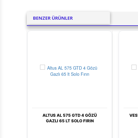
BENZER ÜRÜNLER
S AL 575 GTD 4 GÖZÜ
VESTEL SF 8401 66 LT DG SO
LI 65 LT SOLO FIRIN
FIRIN