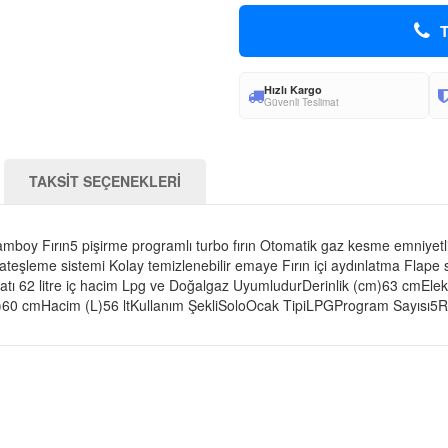
T
Hızlı Kargo
Güvenli Teslimat
TAKSİT SEÇENEKLERİ
mboy Fırın5 pişirme programlı turbo fırın Otomatik gaz kesme emniyetl
leme sistemi Kolay temizlenebilir emaye Fırın içi aydınlatma Flape si
atı 62 litre iç hacim Lpg ve Doğalgaz UyumludurDerinlik (cm)63 cmElekt
60 cmHacim (L)56 ltKullanım ŞekliSoloOcak TipiLPGProgram Sayısı5