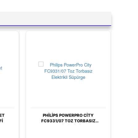
IPS POWERPRO CITY
ARZUM OK004-K OKKA MINIO
31/07 TOZ TORBASIZ
TÜRK KAHVESI MAKINESI -
EKTRIKLI SÜPÜRGE
KROM