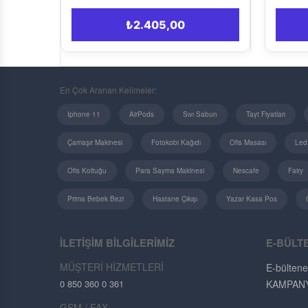
₺2.405,00
₺2.078,00
En Çok Aranan Kelimeler:
Iphone 11
AirPods
Sıvı Sabun
Tayt Fiyatları
Çamaşır Makinesi
Fotokobi Kağıdı
Ofis Masası
Led
Ofis Koltuğu
Para Sayma Makinesi
Nescafe
Fairy
Prima Bebek Bezi
Hastane Çıkışı
Yazar Kasa Pos
İLETİŞİM BİLGİLERİMİZ
E-BÜLT
MÜŞTERİ HİZMETLERİ
E-bültene
0 850 360 0 361
KAMPANYAL
GSM / FAX