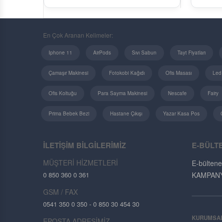
En Çok Aranan Kelimeler:
Iphone 11
AirPods
Sıvı Sabun
Tayt Fiyatları
Çamaşır Makinesi
Fotokobi Kağıdı
Ofis Masası
Led
Ofis Koltuğu
Para Sayma Makinesi
Nescafe
Fairy
Prima Bebek Bezi
Hastane Çıkışı
Yazar Kasa Pos
İLETİŞİM BİLGİLERİMİZ
E-BÜLT
MÜŞTERİ HİZMETLERİ
E-bültene
0 850 360 0 361
KAMPANYAL
GSM / FAX
0541 350 0 350 - 0 850 30 454 30
KURUMSA
EPOSTA ADRESİMİZ