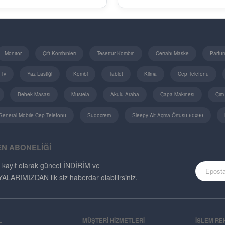
Monitör
Çift Kombinleri
Tesettür Kombin
Cerrahi Maske
Parfü
 Tv
Yaz Lastiği
Kombi
Tablet
Klima
Cep Telefonu
Bebek Masası
Mustela
Akülü Araba
Çapa Makinesi
Çim
General Mobile Cep Telefonu
Sudocrem
Sleepy Alt Açma Örtüsü 60x90
EN ABONELİĞİ
 kayıt olarak güncel İNDİRİM ve
ARIMIZDAN ilk siz haberdar olabilirsiniz.
L
MÜŞTERI HIZMETLERI
İŞLEM RE