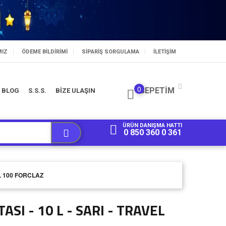
MIZ
ÖDEME BILDIRIMI
SIPARIŞ SORGULAMA
İLETİŞİM
0
SEPETIM
BLOG
S.S.S.
BİZE ULAŞIN
ÜRÜN DANIŞMA HATTI
0 850 360 0 361
EL 100 FORCLAZ
ASI - 10 L - SARI - TRAVEL