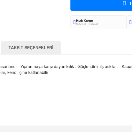
T
Hızlı Kargo
Güvenli Teslimat
TAKSİT SEÇENEKLERİ
sarlandı.- Yıpranmaya karşı dayanıklılık : Güçlendirilmiş askılar. - Kapa
r, kendi içine katlanabilir