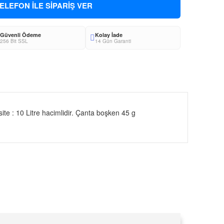
ELEFON İLE SİPARİŞ VER
Güvenli Ödeme
Kolay İade
256 Bit SSL
14 Gün Garanti
site : 10 Litre hacimlidir. Çanta boşken 45 g