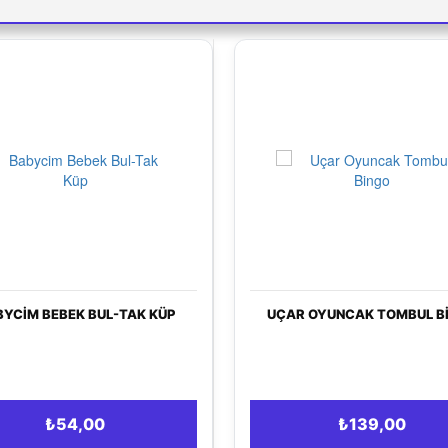
UÇAR OYUNCAK TOMBUL BINGO
BABY TO
HAVUZU TOP
₺139,00