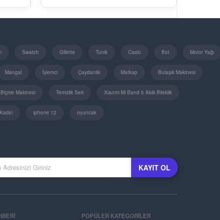
m
Swatch
Gillette
Tunik
Casio
Bot
Motor Yağı
Mangal
İşlemci
Çaydanlık
Matkap
Bulaşık Makinesi
 Biçme Makinesi
Temizlik Seti
Xiaomi Mi Band 5 Akıllı Bileklik
Kadın
iphone 12
oyuncak
KAYIT OL
HBERİ
POPÜLER KATEGORİLER