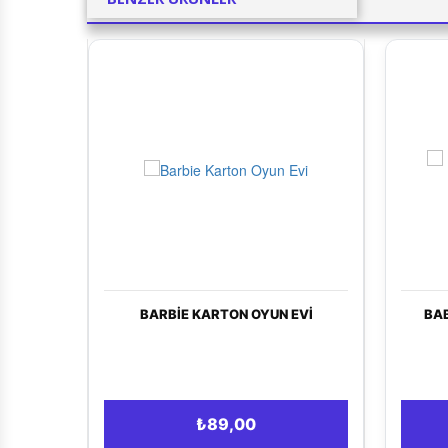
BABYCIM BEBEK BUL-TAK KÜP
₺54,00