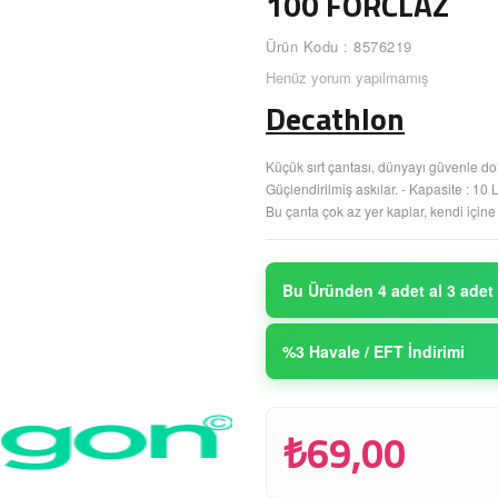
100 FORCLAZ
Ürün Kodu : 8576219
Henüz yorum yapılmamış
Decathlon
Küçük sırt çantası, dünyayı güvenle dol
Güçlendirilmiş askılar. - Kapasite : 10
Bu çanta çok az yer kaplar, kendi içine 
Bu Üründen 4 adet al 3 adet
%3 Havale / EFT İndirimi
₺69,00