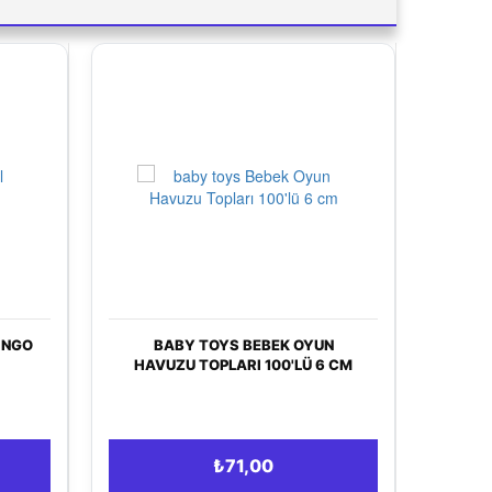
YS BEBEK OYUN
PRIMA BEBEK BEZI AKTIF BEBEK
LARI 100'LÜ 6 CM
5 BEDEN JUNIOR AYLIK FIRSAT
PAKETI 11-16 KG 116 ADET
₺71,00
₺192,00