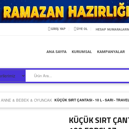
GİRİŞ YAP
ÜYE OL
HESAP NUMARALARI
ANA SAYFA
KURUMSAL
KAMPANYALAR
ANNE & BEBEK & OYUNCAK
/
KÜÇÜK SIRT ÇANTASI - 10 L - SARI - TRAV
KÜÇÜK SIRT ÇANT