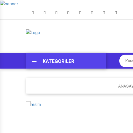
BEYAZ EŞYA
MOBILYA
KADIN
KOZMETIK
KÖPEK
TAKI
ELEKTRIKLI EL ALETLERI
OTO AKSESUAR
HAMILELIK VE ANNELIK
ELEKTRIKLI EV & MUTFAK ALETLERI
EV TEKSTILI
ERKEK
KIŞISEL BAKIM
KEDI
MÜCEVHER VE DEĞERLI TAŞ
EL ALETLERI
OTO LASTIK VE JANT
BEBEK OYUNCAK
TELEFONLAR & AKSESUARLARI
DEKORASYON
ÇOCUK GIYIM ÜRÜNLERI VE KIYAFETLERI
SAĞLIK
BALIK
SAAT
AYDINLATMA
MOTOSIKLET, UTV VE ATV
OTO KOLTUĞU & ANA KUCAĞI
TELEVIZYON & SES SISTEMLERI
BANYO
AYAKKABI BAKIM KORUMA MALZEMELERI
HAMSTER & TAVŞAN
GÖZLÜK
ELEKTRIK VE TESISAT MALZEMELERI
BEBEK BEZI & ISLAK MENDIL
ISITMA & SOĞUTMA SISTEMLERI
BAVUL & VALIZ
KAPLUMBAĞA
ZIYNET VE KÜLÇE ALTIN
BANYO VE MUTFAK VITRIFIYE
BEBEK GIYIM
AKILLI GÜVENLIK SISTEMLERI
KUŞ
GÜMÜŞ
BANYO ÜRÜNLERI
BEBEK GÜVENLIĞI
KATEGORİLER
BILGISAYAR & TABLET
HIRDAVAT ÜRÜNLERI
BEBEK MAMASI
GÜVENLIK ÜRÜNLERI
BIBERON, EMZIK VE AKSESUARLARI
BOYA VE BOYA MALZEMELERI
BEBEK ODASI & MOBILYA
BESLENME GEREÇLERI
ANASA
KANGURU VE TAŞIMA ÜRÜNLERI
BEBEK BAKIM ÇANTASI
BEBEK BANYO VE TUVALET EĞITIMI
BEBEK ARABALARI VE AKSESUARLARI
BEBEK BAKIM VE SAĞLIK